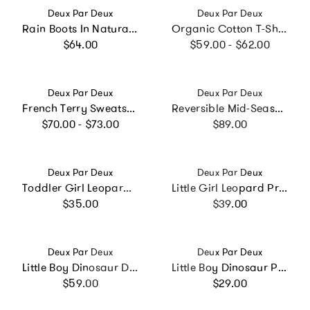
Vendor:
Vendor:
Deux Par Deux
Deux Par Deux
Rain Boots In Natural Rubber Black Glitter
Organic Cotton T-Shirt And Short Set
Regular price
Regular price
$64.00
$59.00 - $62.00
Vendor:
Vendor:
Deux Par Deux
Deux Par Deux
French Terry Sweatshirt
Reversible Mid-Season Jacket Pale Dusty Pink
Regular price
Regular price
$70.00 - $73.00
$89.00
Vendor:
Vendor:
Deux Par Deux
Deux Par Deux
Toddler Girl Leopard Functional School Apron
Little Girl Leopard Practical Large Capacity Lunch Box
Regular price
Regular price
$35.00
$39.00
Vendor:
Vendor:
Deux Par Deux
Deux Par Deux
Little Boy Dinosaur Durable Spacious Organized Backpack
Little Boy Dinosaur Playful Durable Compact Snack Box
Regular price
Regular price
$59.00
$29.00