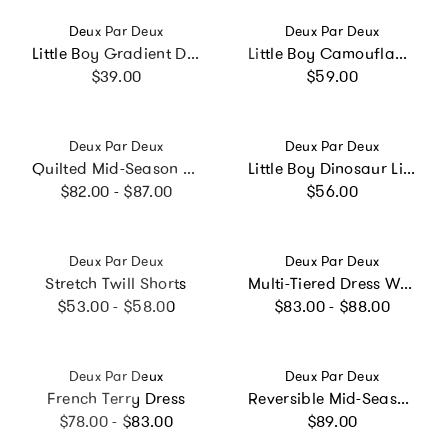
Vendor:
Vendor:
Deux Par Deux
Deux Par Deux
Little Boy Gradient Durable Everyday Lunch Box
Little Boy Camouflage Durable Spacious Multi-Compartment Backpack
Regular price
Regular price
$39.00
$59.00
Vendor:
Vendor:
Deux Par Deux
Deux Par Deux
Quilted Mid-Season Jacket Green Floral Print
Little Boy Dinosaur Lightweight Spacious Backpack
Regular price
Regular price
$82.00 - $87.00
$56.00
Vendor:
Vendor:
Deux Par Deux
Deux Par Deux
Stretch Twill Shorts
Multi-Tiered Dress With Smocking
Regular price
Regular price
$53.00 - $58.00
$83.00 - $88.00
Vendor:
Vendor:
Deux Par Deux
Deux Par Deux
French Terry Dress
Reversible Mid-Season Jacket Pale Pink
Regular price
Regular price
$78.00 - $83.00
$89.00