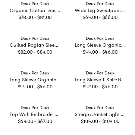
Vendor:
Vendor:
Deux Par Deux
Deux Par Deux
Organic Cotton Dress With Pockets Green Floral Print
Wide Leg Sweatpants Pink Strawberry Print
Regular price
Regular price
$78.00 - $81.00
$64.00 - $66.00
Vendor:
Vendor:
Deux Par Deux
Deux Par Deux
Quilted Raglan Sleeve Jacket Mauve Pink
Long Sleeve Organic Cotton T-Shirt Pale Dusty Pink
Regular price
Regular price
$82.00 - $84.00
$44.00 - $46.00
Vendor:
Vendor:
Deux Par Deux
Deux Par Deux
Long Sleeve Organic Cotton Strawberry T-Shirt Off White
Long Sleeve T-Shirt Black And Green
Regular price
Regular price
$44.00 - $46.00
$42.00 - $45.00
Vendor:
Vendor:
Deux Par Deux
Deux Par Deux
Top With Embroidered Ruffle
Sherpa Jacket Light Pink Colorblock
Regular price
Regular price
$64.00 - $67.00
$104.00 - $109.00