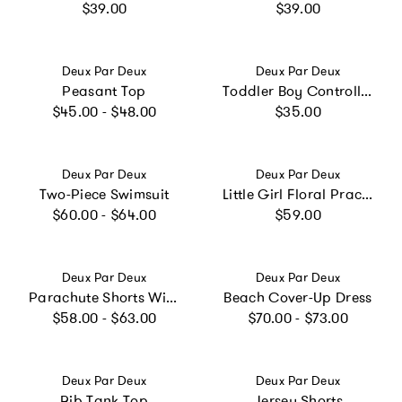
Regular price
Regular price
$39.00
$39.00
Vendor:
Vendor:
Deux Par Deux
Deux Par Deux
Peasant Top
Toddler Boy Controller Lightweight Practical School Apron
Regular price
Regular price
$45.00 - $48.00
$35.00
Vendor:
Vendor:
Deux Par Deux
Deux Par Deux
Two-Piece Swimsuit
Little Girl Floral Practical Spacious Durable Backpack
Regular price
Regular price
$60.00 - $64.00
$59.00
Vendor:
Vendor:
Deux Par Deux
Deux Par Deux
Parachute Shorts With Patch Pockets
Beach Cover-Up Dress
Regular price
Regular price
$58.00 - $63.00
$70.00 - $73.00
Vendor:
Vendor:
Deux Par Deux
Deux Par Deux
Rib Tank Top
Jersey Shorts