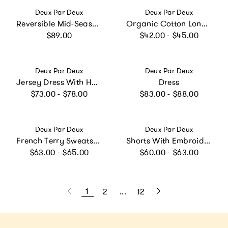
Vendor:
Vendor:
Deux Par Deux
Deux Par Deux
Reversible Mid-Season Jacket Pink And Leopard
Organic Cotton Long Sleeve T-Shirt Blue Checkered Print
Regular price
Regular price
$89.00
$42.00 - $45.00
Vendor:
Vendor:
Deux Par Deux
Deux Par Deux
Jersey Dress With Heart Back Cut Out
Dress
Regular price
Regular price
$73.00 - $78.00
$83.00 - $88.00
Vendor:
Vendor:
Deux Par Deux
Deux Par Deux
French Terry Sweatshirt
Shorts With Embroidery
Regular price
Regular price
$63.00 - $65.00
$60.00 - $63.00
1
2
...
12