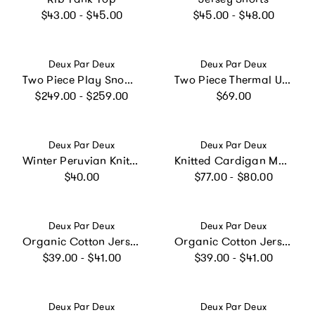
Regular price
Regular price
$43.00 - $45.00
$45.00 - $48.00
Vendor:
Vendor:
Deux Par Deux
Deux Par Deux
Two Piece Play Snowsuit Purple Floral Print with Gradient Pants
Two Piece Thermal Underwear Purple Floral Print
Regular price
Regular price
$249.00 - $259.00
$69.00
Vendor:
Vendor:
Deux Par Deux
Deux Par Deux
Winter Peruvian Knit Hat with Pompom Mauve and Blue Jacquard
Knitted Cardigan Mauve and Blue Knitwear
Regular price
Regular price
$40.00
$77.00 - $80.00
Vendor:
Vendor:
Deux Par Deux
Deux Par Deux
Organic Cotton Jersey Leggings Black
Organic Cotton Jersey Leggings Violet
Regular price
Regular price
$39.00 - $41.00
$39.00 - $41.00
Vendor:
Vendor:
Deux Par Deux
Deux Par Deux