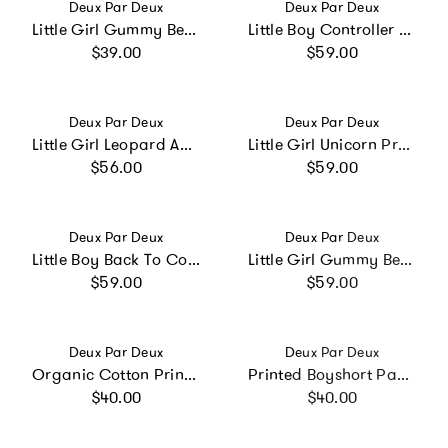
Vendor:
Vendor:
Deux Par Deux
Deux Par Deux
Little Girl Gummy Bears Whimsical Durable Everyday Lunch Box
Little Boy Controller Durable Spacious Functional Backpack
Regular price
Regular price
$39.00
$59.00
Vendor:
Vendor:
Deux Par Deux
Deux Par Deux
Little Girl Leopard Adorable Compact Functional Spacious Backpack
Little Girl Unicorn Practical Multi-Compartment Backpack
Regular price
Regular price
$56.00
$59.00
Vendor:
Vendor:
Deux Par Deux
Deux Par Deux
Little Boy Back To Cool Lightweight Spacious Backpack
Little Girl Gummy Bears Practical Spacious Durable Backpack
Regular price
Regular price
$59.00
$59.00
Vendor:
Vendor:
Deux Par Deux
Deux Par Deux
Organic Cotton Printed Boxers Pack Of 3
Printed Boyshort Panties (Pack Of 3) In Organic Cotton
Regular price
Regular price
$40.00
$40.00