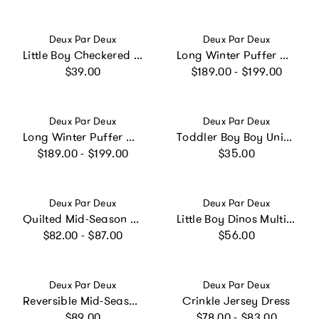
Vendor:
Vendor:
Deux Par Deux
Deux Par Deux
Little Boy Checkered Adventure Functional Lunch Box
Long Winter Puffer Coat Off-White
Regular price
Regular price
$39.00
$189.00 - $199.00
Vendor:
Vendor:
Deux Par Deux
Deux Par Deux
Long Winter Puffer Coat Pale Dusty Pink
Toddler Boy Boy Unicorn Practical Durable Protective Apron
Regular price
Regular price
$189.00 - $199.00
$35.00
Vendor:
Vendor:
Deux Par Deux
Deux Par Deux
Quilted Mid-Season Jacket Royal Blue
Little Boy Dinos Multi-Compartment Backpack
Regular price
Regular price
$82.00 - $87.00
$56.00
Vendor:
Vendor:
Deux Par Deux
Deux Par Deux
Reversible Mid-Season Jacket Pink And Black Printed Flowers
Crinkle Jersey Dress
Regular price
Regular price
$89.00
$78.00 - $83.00