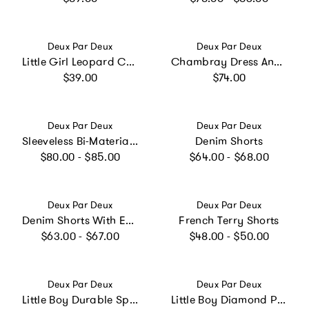
Vendor:
Vendor:
Deux Par Deux
Deux Par Deux
Little Girl Leopard Charming Durable Everyday Lunch Box
Chambray Dress And Bloomer Set
Regular price
Regular price
$39.00
$74.00
Vendor:
Vendor:
Deux Par Deux
Deux Par Deux
Sleeveless Bi-Material Dress
Denim Shorts
Regular price
Regular price
$80.00 - $85.00
$64.00 - $68.00
Vendor:
Vendor:
Deux Par Deux
Deux Par Deux
Denim Shorts With Embroidery
French Terry Shorts
Regular price
Regular price
$63.00 - $67.00
$48.00 - $50.00
Vendor:
Vendor:
Deux Par Deux
Deux Par Deux
Little Boy Durable Spacious Functional Classic Lunch Box
Little Boy Diamond Playful Durable Spacious Lunch Box