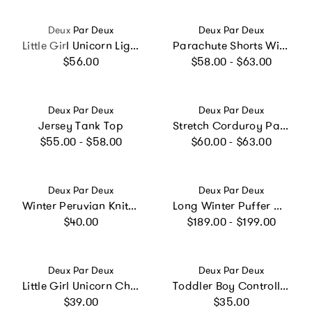
Vendor:
Vendor:
Deux Par Deux
Deux Par Deux
Little Girl Unicorn Lightweight Spacious Backpack
Parachute Shorts With Patch Pockets
Regular price
Regular price
$56.00
$58.00 - $63.00
Vendor:
Vendor:
Deux Par Deux
Deux Par Deux
Jersey Tank Top
Stretch Corduroy Pants with Cargo Pocket Brown Sugar
Regular price
Regular price
$55.00 - $58.00
$60.00 - $63.00
Vendor:
Vendor:
Deux Par Deux
Deux Par Deux
Winter Peruvian Knit Hat with Pompom Violet
Long Winter Puffer Coat Violet
Regular price
Regular price
$40.00
$189.00 - $199.00
Vendor:
Vendor:
Deux Par Deux
Deux Par Deux
Little Girl Unicorn Charming Practical Spacious Lunch Box
Toddler Boy Controller Adventure Durable Protective School Apron
Regular price
Regular price
$39.00
$35.00