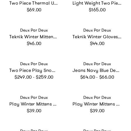
Two Piece Thermal Underwear Coral Camouflage Print
Light Weight Two Piece Chill Snowsuit Mauve Printed Flowers
Regular price
Regular price
$69.00
$165.00
Vendor:
Vendor:
Deux Par Deux
Deux Par Deux
Teknik Winter Mittens Navy Blue
Teknik Winter Gloves Pink
Regular price
Regular price
$46.00
$44.00
Vendor:
Vendor:
Deux Par Deux
Deux Par Deux
Two Piece Play Snowsuit Pink Mini Flower Print
Jeans Navy Blue Denim
Regular price
Regular price
$249.00 - $259.00
$64.00 - $66.00
Vendor:
Vendor:
Deux Par Deux
Deux Par Deux
Play Winter Mittens Black Heart Print
Play Winter Mittens Dusty Pink
Regular price
Regular price
$39.00
$39.00
Vendor:
Vendor: