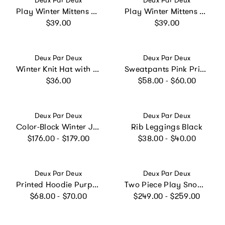
Deux Par Deux
Deux Par Deux
Play Winter Mittens Violet
Play Winter Mittens Dark Purple
Regular price
Regular price
$39.00
$39.00
Vendor:
Vendor:
Deux Par Deux
Deux Par Deux
Winter Knit Hat with Pompom Black, White and Pink
Sweatpants Pink Printed Flowers
Regular price
Regular price
$36.00
$58.00 - $60.00
Vendor:
Vendor:
Deux Par Deux
Deux Par Deux
Color-Block Winter Jacket Violet
Rib Leggings Black
Regular price
Regular price
$176.00 - $179.00
$38.00 - $40.00
Vendor:
Vendor:
Deux Par Deux
Deux Par Deux
Printed Hoodie Purple Unicorn Print
Two Piece Play Snowsuit Pink To Blue Gradient
Regular price
Regular price
$68.00 - $70.00
$249.00 - $259.00