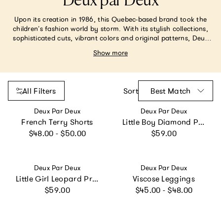
Deux par Deux
Upon its creation in 1986, this Quebec-based brand took the
children’s fashion world by storm. With its stylish collections,
sophisticated cuts, vibrant colors and original patterns, Deux
par Deux is perfect addition to your mini's wardrobe.
Show more
All Filters
Sort
Best Match
Vendor:
Vendor:
Deux Par Deux
Deux Par Deux
French Terry Shorts
Little Boy Diamond Practical Spacious Durable Functional Backpack
Regular price
Regular price
$48.00 - $50.00
$59.00
Vendor:
Vendor:
Deux Par Deux
Deux Par Deux
Little Girl Leopard Practical Spacious Durable Backpack
Viscose Leggings
Regular price
Regular price
$59.00
$45.00 - $48.00